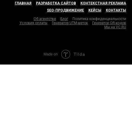
ГЛАВНАЯ
РАЗРАБОТКА САЙТОВ
КОНТЕКСТНАЯ РЕКЛАМА
SEO-ПРОДВИЖЕНИЕ
КЕЙСЫ
КОНТАКТЫ
Об агентстве
Блог
Политика конфиденциальности
Условия оплаты
Генератор UTM-меток
Генератор QR-кодов
Мы на VC.RU
Tilda
Made on