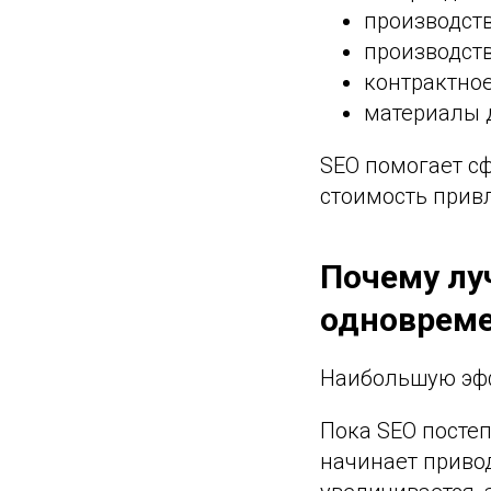
производств
производств
контрактное
материалы 
SEO помогает с
стоимость прив
Почему лу
одноврем
Наибольшую эфф
Пока SEO постеп
начинает приво