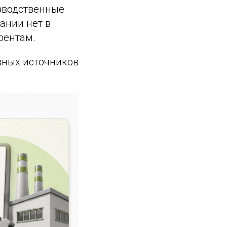
изводственные
ании нет в
рентам.
вных источников