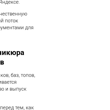
Яндексе.
ачественную
й поток
рументами для
никюра
ов
в, баз, топов,
ивается
во и выпуск
перед тем, как