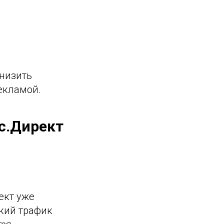
снизить
екламой.
с.Директ
ект уже
кий трафик