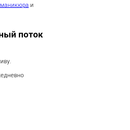
я маникюра
и
ный поток
иву.
жедневно