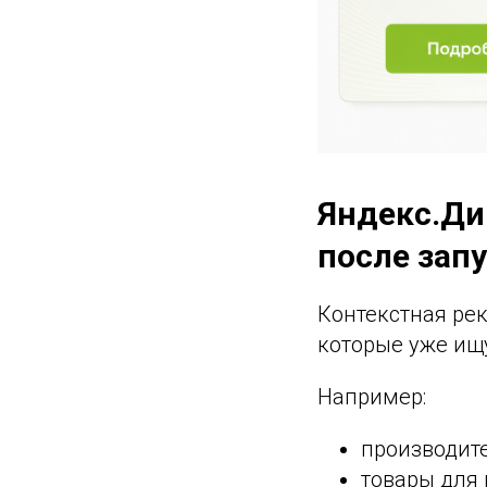
Яндекс.Ди
после зап
Контекстная ре
которые уже ищ
Например:
производите
товары для