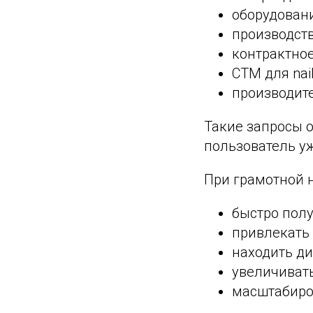
оборудован
производств
контрактное
СТМ для nai
производит
Такие запросы 
пользователь уж
При грамотной 
быстро полу
привлекать 
находить ди
увеличивать
масштабиро