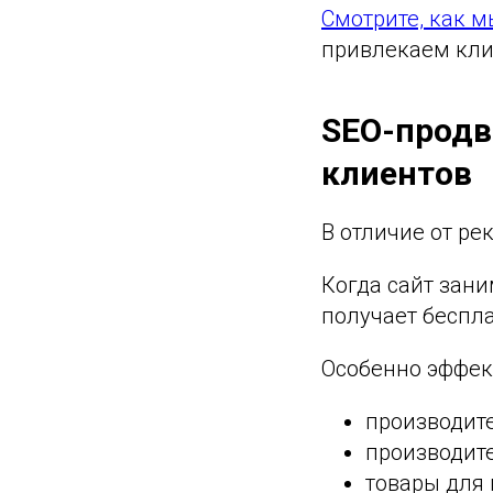
Смотрите, как 
привлекаем кли
SEO-продв
клиентов
В отличие от ре
Когда сайт зан
получает беспл
Особенно эффек
производит
производит
товары для